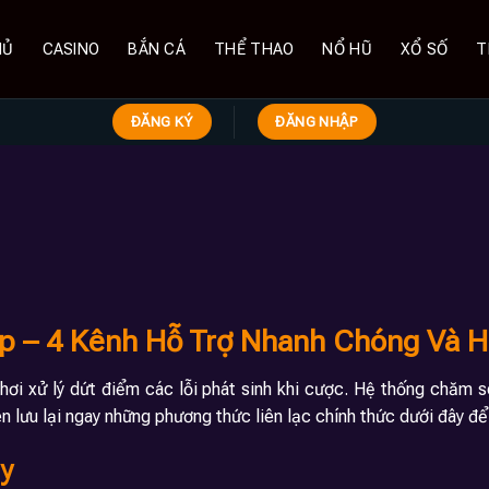
HỦ
CASINO
BẮN CÁ
THỂ THAO
NỔ HŨ
XỔ SỐ
T
ĐĂNG KÝ
ĐĂNG NHẬP
ip – 4 Kênh Hỗ Trợ Nhanh Chóng Và 
hơi xử lý dứt điểm các lỗi phát sinh khi cược. Hệ thống chăm 
 lưu lại ngay những phương thức liên lạc chính thức dưới đây để
ay