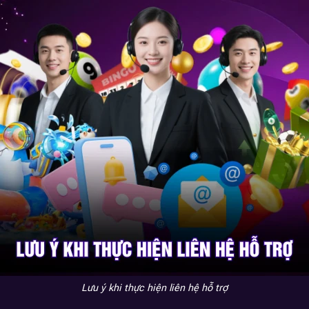
Lưu ý khi thực hiện liên hệ hỗ trợ