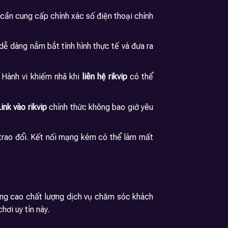
 cần cung cấp chính xác số điện thoại chính
dễ dàng nắm bắt tình hình thực tế và đưa ra
. Hành vi khiếm nhã khi
liên hệ rikvip
có thể
ink vào rikvip
chính thức không bao giờ yêu
 trao đổi. Kết nối mạng kém có thể làm mất
âng cao chất lượng dịch vụ chăm sóc khách
ơi uy tín này.