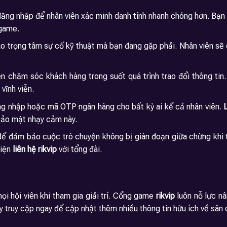
đăng nhập để nhân viên xác minh danh tính nhanh chóng hơn. Bạn
 game.
ào trọng tâm sự cố kỹ thuật mà bạn đang gặp phải. Nhân viên sẽ 
iên chăm sóc khách hàng trong suốt quá trình trao đổi thông tin
 vĩnh viễn.
g nhập hoặc mã OTP ngân hàng cho bất kỳ ai kể cả nhân viên.
L
bảo mật nhạy cảm này.
 để đảm bảo cuộc trò chuyện không bị gián đoạn giữa chừng khi
hiện
liên hệ rikvip
với tổng đài.
ọi hội viên khi tham gia giải trí. Cổng game
rikvip
luôn nỗ lực n
 truy cập ngay để cập nhật thêm nhiều thông tin hữu ích về sân ch