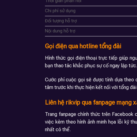
Thời gian phản hồi
Chi phí sử dụng
Đối tượng hỗ trợ
Nội dung hỗ trợ
Gọi điện qua hotline tổng đài
Hình thức gọi điện thoại trực tiếp giúp ng
bạn thao tác khắc phục sự cố ngay lập tức.
Cước phí cuộc gọi sẽ được tính dựa theo 
tâm trước khi thực hiện kết nối với tổng đài
Liên hệ rikvip qua fanpage mạng x
Trang fanpage chính thức trên Facebook cũn
việc kèm theo hình ảnh minh họa lỗi kỹ th
nhất có thể.