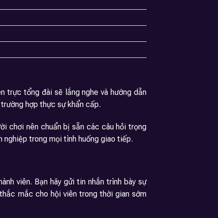
iên trực tổng đài sẽ lắng nghe và hướng dẫn
c trường hợp thực sự khẩn cấp.
i chơi nên chuẩn bị sẵn các câu hỏi trọng
ên nghiệp trong mọi tình huống giao tiếp.
ành viên. Bạn hãy gửi tin nhắn trình bày sự
 thắc mắc cho hội viên trong thời gian sớm